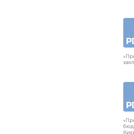
«Про
закл
«Пр
бюд
Киє