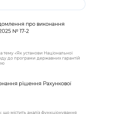
домлення про виконання
2025 № 17-2
на тему «Як установи Національної
ходу до програми державних гарантій
лю
онання рішення Рахункової
у, що містить аналіз функціонування