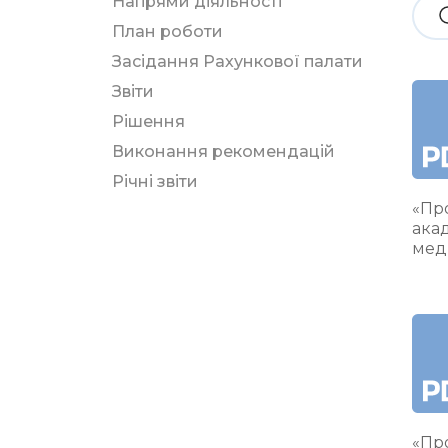
Напрями діяльності
План роботи
Засідання Рахункової палати
Звіти
Рішення
Виконання рекомендацій
Річні звіти
«Про
ака
мед
«Про