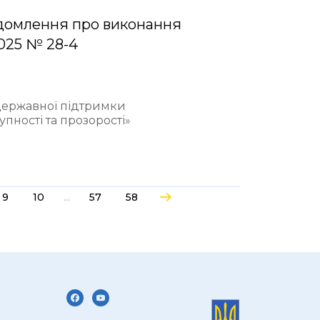
домлення про виконання
2025 № 28-4
 державної підтримки
пності та прозорості»
...
9
10
57
58