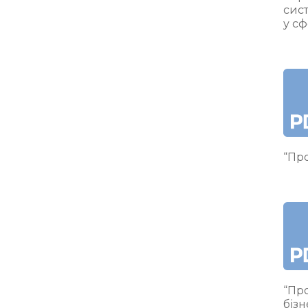
сис
у сф
“Про
“Про
бізн