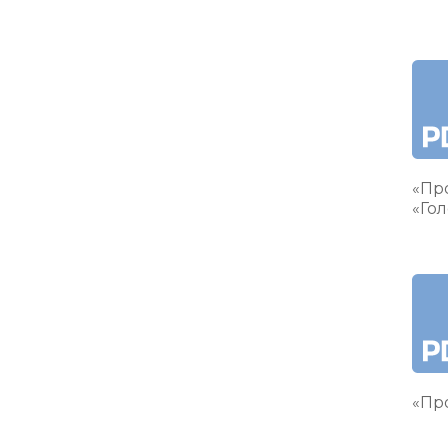
«Пр
«Гол
«Про