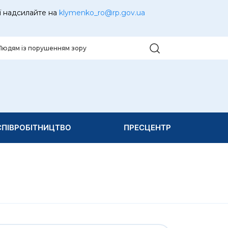
ї надсилайте на
klymenko_ro@rp.gov.ua
Людям із порушенням зору
ПІВРОБІТНИЦТВО
ПРЕСЦЕНТР