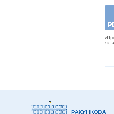
«Про
сіл