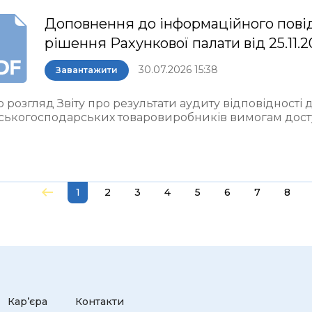
Доповнення до інформаційного пові
рішення Рахункової палати від 25.11.
30.07.2026 15:38
Завантажити
 розгляд Звіту про результати аудиту відповідності
ьськогосподарських товаровиробників вимогам досту
1
2
3
4
5
6
7
8
Кар’єра
Контакти