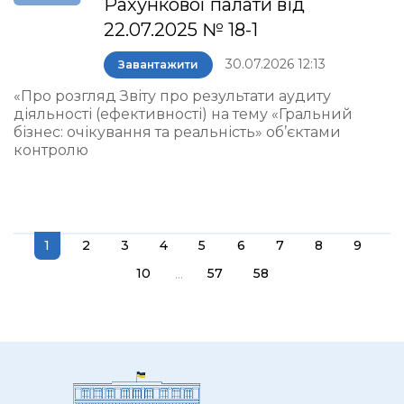
Рахункової палати від
22.07.2025 № 18-1
30.07.2026 12:13
Завантажити
«Про розгляд Звіту про результати аудиту
діяльності (ефективності) на тему «Гральний
бізнес: очікування та реальність» об’єктами
контролю
1
2
3
4
5
6
7
8
9
...
10
57
58