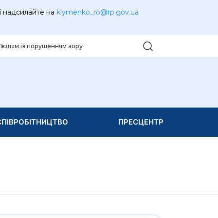
ї надсилайте на
klymenko_ro@rp.gov.ua
Людям із порушенням зору
ПІВРОБІТНИЦТВО
ПРЕСЦЕНТР