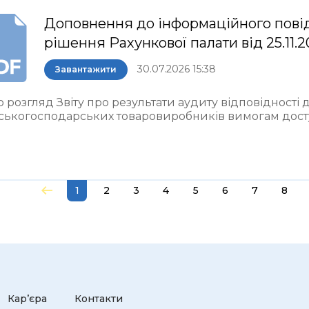
Доповнення до інформаційного пові
рішення Рахункової палати від 25.11.
30.07.2026 15:38
Завантажити
 розгляд Звіту про результати аудиту відповідності
ьськогосподарських товаровиробників вимогам досту
1
2
3
4
5
6
7
8
Кар’єра
Контакти