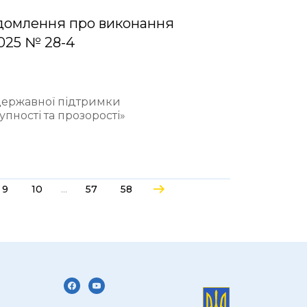
домлення про виконання
2025 № 28-4
 державної підтримки
пності та прозорості»
...
9
10
57
58