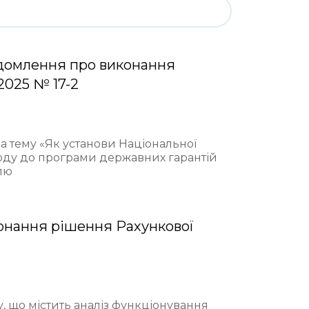
домлення про виконання
2025 № 17-2
на тему «Як установи Національної
ходу до програми державних гарантій
лю
онання рішення Рахункової
у, що містить аналіз функціонування