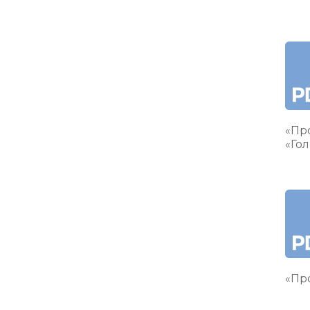
«Пр
«Гол
«Про