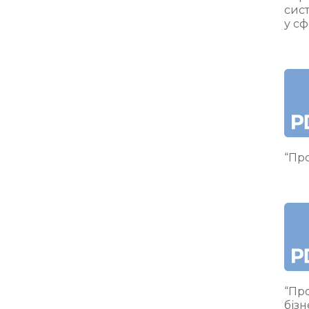
сис
у сф
“Про
“Про
бізн