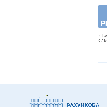
«Про
сіл