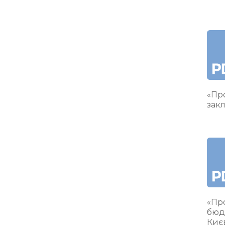
«Про
закл
«Пр
бюд
Киє