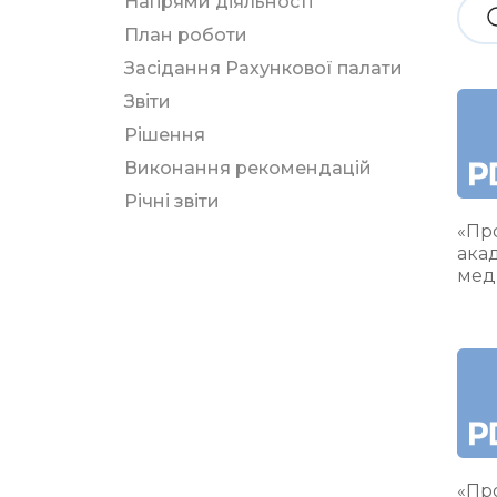
Напрями діяльності
План роботи
Засідання Рахункової палати
Звіти
Рішення
Виконання рекомендацій
Річні звіти
«Про
ака
мед
«Про