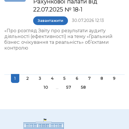
Рахункової палати від
22.07.2025 № 18-1
30.07.2026 12:13
Завантажити
«Про розгляд Звіту про результати аудиту
діяльності (ефективності) на тему «Гральний
бізнес: очікування та реальність» об’єктами
контролю
1
2
3
4
5
6
7
8
9
...
10
57
58