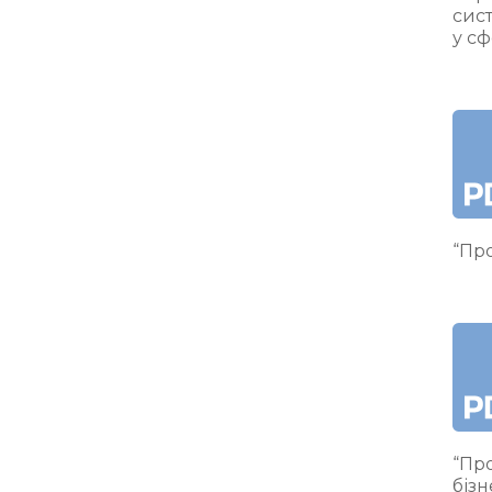
сис
у сф
“Про
“Про
бізн