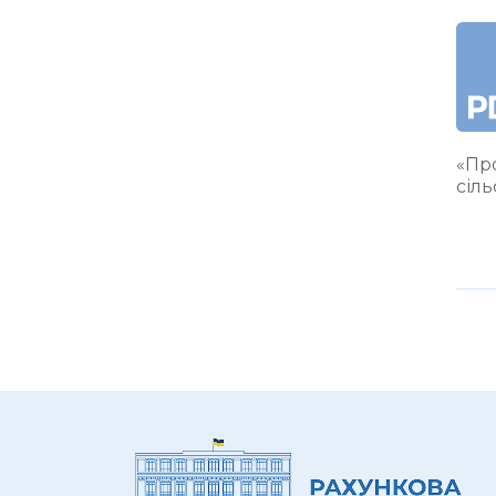
«Про
сіл