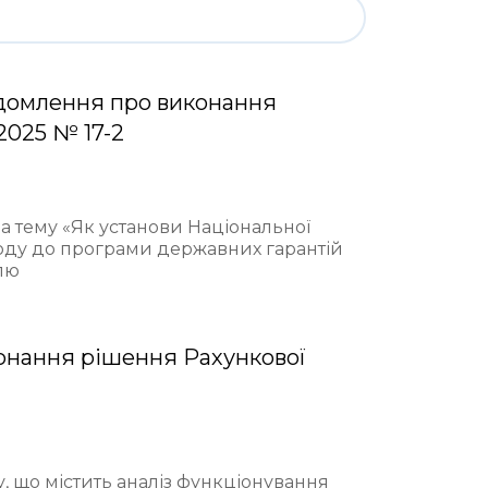
домлення про виконання
2025 № 17-2
на тему «Як установи Національної
ходу до програми державних гарантій
лю
онання рішення Рахункової
у, що містить аналіз функціонування