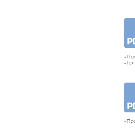
«Пр
«Гол
«Про