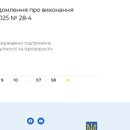
домлення про виконання
2025 № 28-4
 державної підтримки
пності та прозорості»
...
9
10
57
58