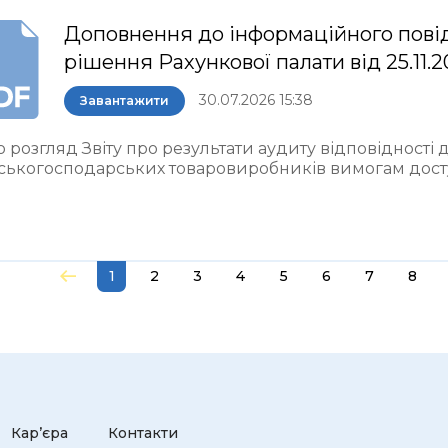
Доповнення до інформаційного пові
рішення Рахункової палати від 25.11.
30.07.2026 15:38
Завантажити
 розгляд Звіту про результати аудиту відповідності
ьськогосподарських товаровиробників вимогам досту
1
2
3
4
5
6
7
8
Кар’єра
Контакти