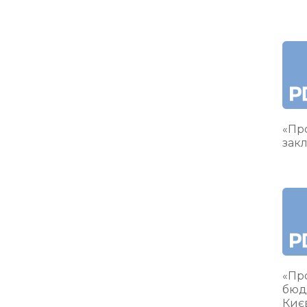
«Про
закл
«Пр
бюд
Киє