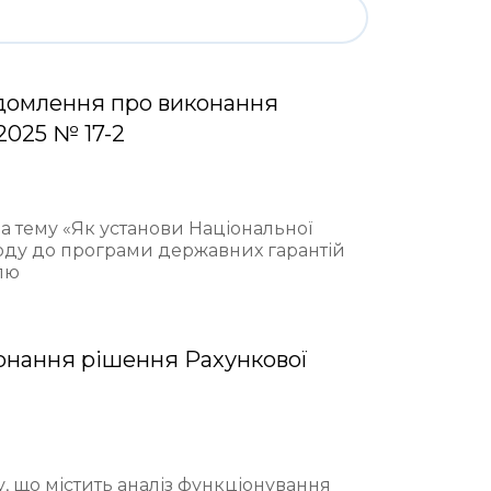
домлення про виконання
2025 № 17-2
на тему «Як установи Національної
ходу до програми державних гарантій
лю
онання рішення Рахункової
у, що містить аналіз функціонування