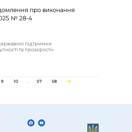
домлення про виконання
2025 № 28-4
 державної підтримки
пності та прозорості»
...
9
10
57
58