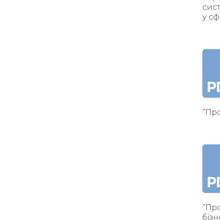
сис
у сф
“Про
“Про
бізн