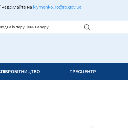
ї надсилайте на
klymenko_ro@rp.gov.ua
Людям із порушенням зору
ПІВРОБІТНИЦТВО
ПРЕСЦЕНТР