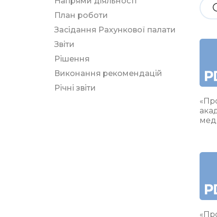
Напрями діяльності
План роботи
Засідання Рахункової палати
Звіти
Рішення
Виконання рекомендацій
Річні звіти
«Про
ака
мед
«Про