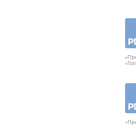
«Пр
«Гол
«Про