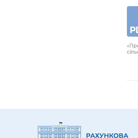
«Про
сіл