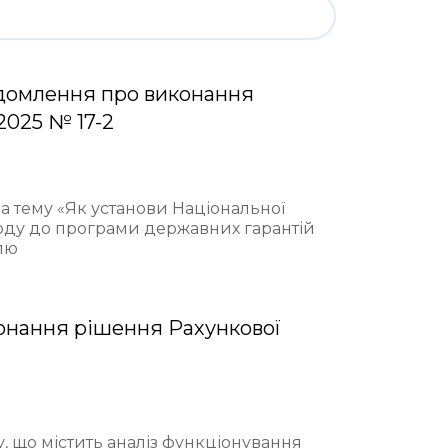
домлення про виконання
2025 № 17-2
на тему «Як установи Національної
ходу до програми державних гарантій
лю
онання рішення Рахункової
у, що містить аналіз функціонування