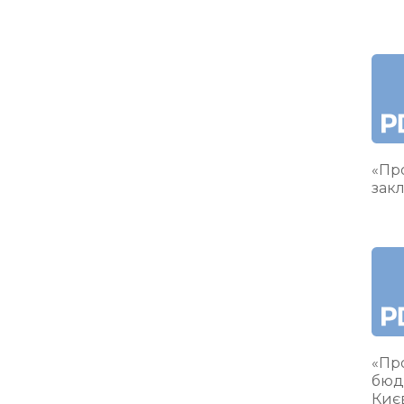
«Про
закл
«Пр
бюд
Киє