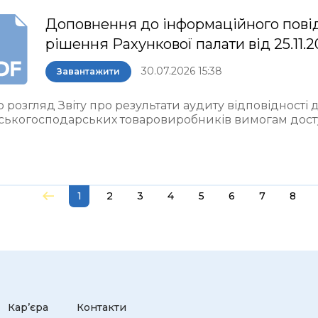
Доповнення до інформаційного пові
рішення Рахункової палати від 25.11.
30.07.2026 15:38
Завантажити
 розгляд Звіту про результати аудиту відповідності
ьськогосподарських товаровиробників вимогам досту
1
2
3
4
5
6
7
8
Кар’єра
Контакти