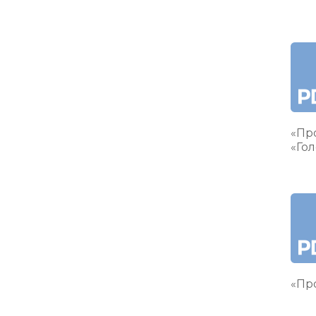
«Пр
«Гол
«Про