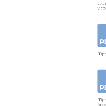
сис
у сф
“Про
“Про
бізн