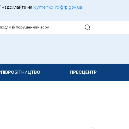
ї надсилайте на
klymenko_ro@rp.gov.ua
Людям із порушенням зору
ПІВРОБІТНИЦТВО
ПРЕСЦЕНТР