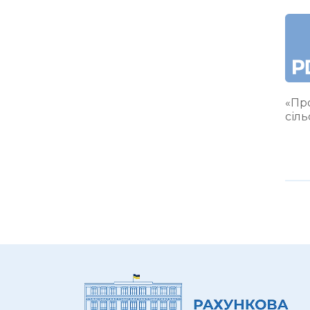
«Про
сіл