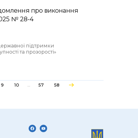
домлення про виконання
2025 № 28-4
 державної підтримки
пності та прозорості»
...
9
10
57
58