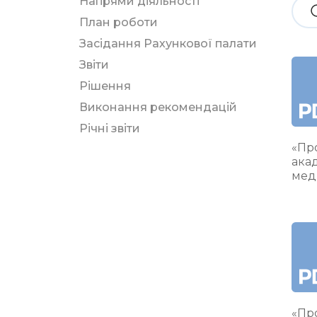
Напрями діяльності
План роботи
Засідання Рахункової палати
Звіти
Рішення
Виконання рекомендацій
Річні звіти
«Про
ака
мед
«Про