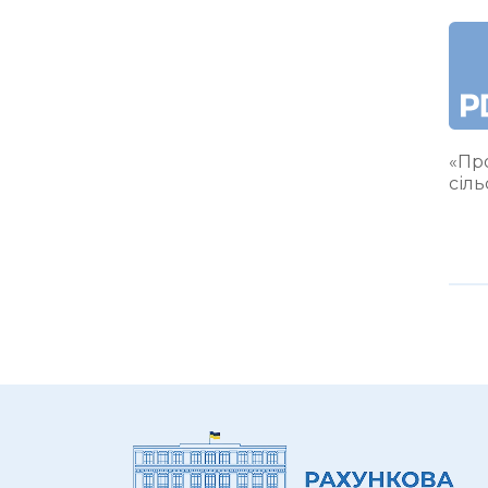
«Про
сіл