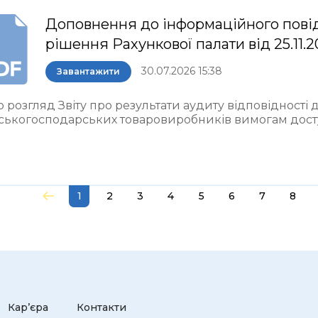
Доповнення до інформаційного пові
рішення Рахункової палати від 25.11.
30.07.2026 15:38
Завантажити
 розгляд Звіту про результати аудиту відповідності
ьськогосподарських товаровиробників вимогам досту
1
2
3
4
5
6
7
8
Кар’єра
Контакти