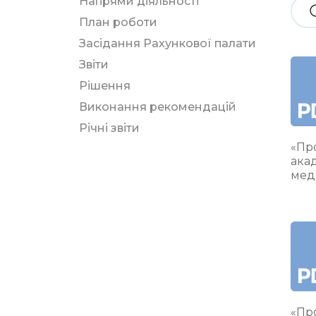
Напрями діяльності
План роботи
Засідання Рахункової палати
Звіти
Рішення
Виконання рекомендацій
Річні звіти
«Про
ака
мед
«Про