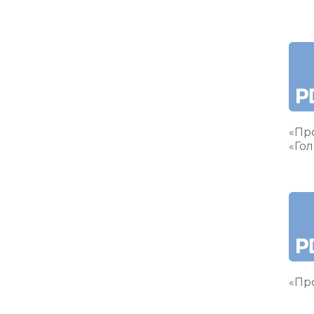
«Пр
«Гол
«Про