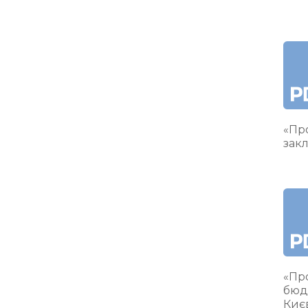
«Про
закл
«Пр
бюд
Киє