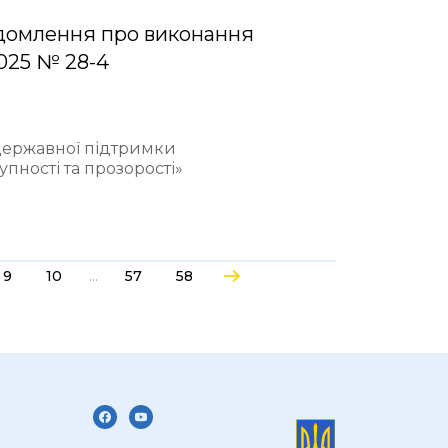
домлення про виконання
2025 № 28-4
 державної підтримки
пності та прозорості»
...
9
10
57
58