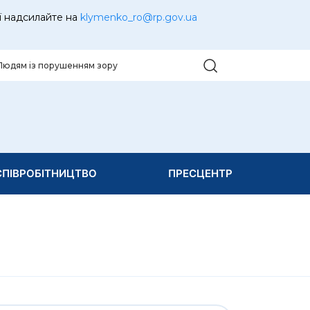
ї надсилайте на
klymenko_ro@rp.gov.ua
Людям із порушенням зору
ПІВРОБІТНИЦТВО
ПРЕСЦЕНТР