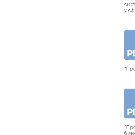
сис
у сф
“Про
“Про
бізн