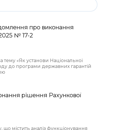
домлення про виконання
2025 № 17-2
на тему «Як установи Національної
ходу до програми державних гарантій
лю
онання рішення Рахункової
у, що містить аналіз функціонування