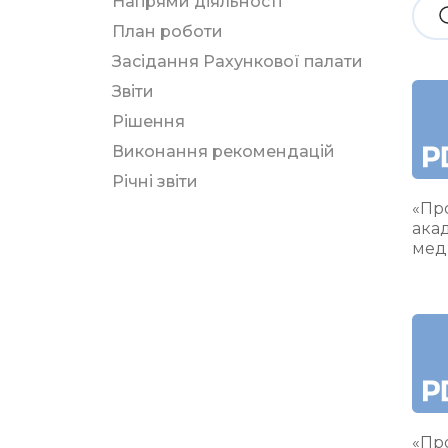
Напрями діяльності
План роботи
Засідання Рахункової палати
Звіти
Рішення
Виконання рекомендацій
Річні звіти
«Про
ака
мед
«Про