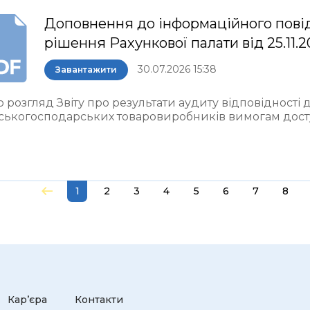
Доповнення до інформаційного пові
рішення Рахункової палати від 25.11.
30.07.2026 15:38
Завантажити
 розгляд Звіту про результати аудиту відповідності
ьськогосподарських товаровиробників вимогам досту
1
2
3
4
5
6
7
8
Кар’єра
Контакти