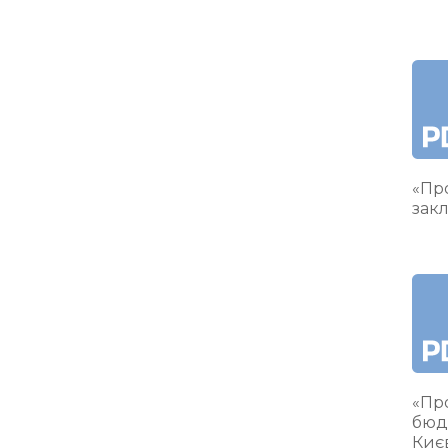
«Про
закл
«Пр
бюд
Киє