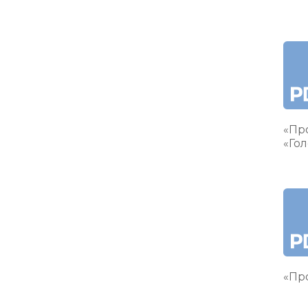
«Пр
«Гол
«Про