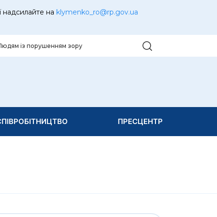
ї надсилайте на
klymenko_ro@rp.gov.ua
Людям із порушенням зору
ПІВРОБІТНИЦТВО
ПРЕСЦЕНТР