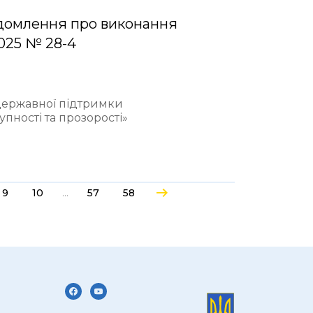
домлення про виконання
2025 № 28-4
 державної підтримки
пності та прозорості»
...
9
10
57
58