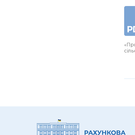
«Про
сіл