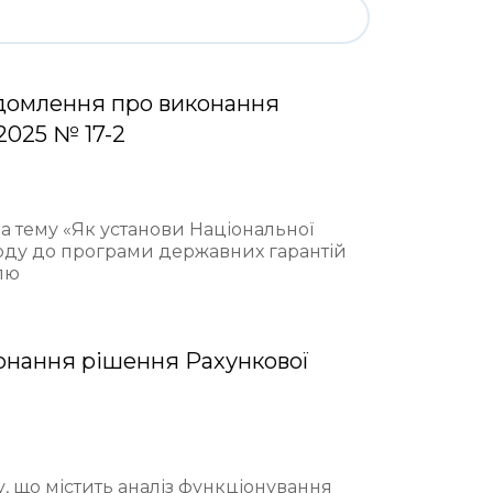
домлення про виконання
2025 № 17-2
на тему «Як установи Національної
ходу до програми державних гарантій
лю
онання рішення Рахункової
у, що містить аналіз функціонування