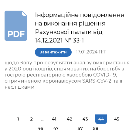
Інформаційне повідомлення
на виконання рішення
Рахункової палати від
14.12.2021 № 33-1
17.01.2024 11:11
Завантажити
щодо Звіту про результати аналізу використання
у 2020 році коштів, спрямованих на боротьбу з
гострою респіраторною хворобою COVID-19,
спричиненою коронавірусом SARS-CoV-2, та її
наслідками
...
1
2
41
42
43
44
45
...
46
47
57
58